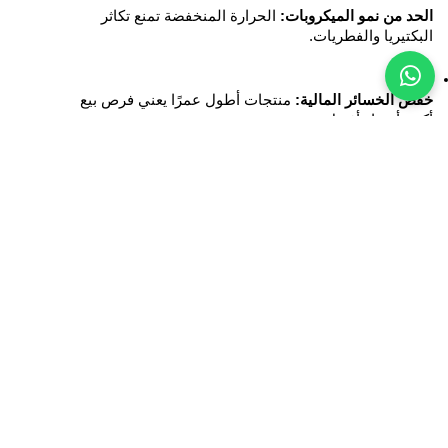
الحد من نمو الميكروبات:
 الحرارة المنخفضة تمنع تكاثر 
البكتيريا والفطريات.
خفض الخسائر المالية:
 منتجات أطول عمرًا يعني فرص بيع 
أكبر بأسعار أفضل.
كيف تعمل محطات تبريد المنتجات 
الزراعية؟
تمر المنتجات الزراعية بعد الحصاد بعدة مراحل داخل المحطات:
الفرز الأولي:
 إزالة المنتجات التالفة قبل دخول غرف التبريد.
التبريد السريع (Pre-cooling):
 تخفيض درجة الحرارة بسرعة 