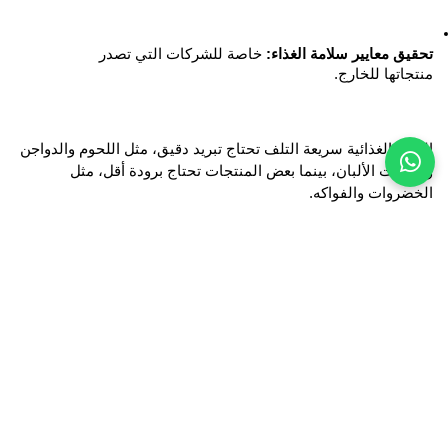
تحقيق معايير سلامة الغذاء:
 خاصة للشركات التي تصدر 
منتجاتها للخارج.
المواد الغذائية سريعة التلف تحتاج تبريد دقيق، مثل اللحوم والدواجن 
ومنتجات الألبان، بينما بعض المنتجات تحتاج برودة أقل، مثل 
الخضروات والفواكه.
أنواع أنظمة تبريد مخازن المواد الغذائية
تختلف أنظمة التبريد حسب طبيعة المنتجات المخزنة:
1. غرف التبريد (Cold Rooms)
تستخدم لتخزين مواد تحتاج درجات ما بين (0° إلى +10°C).
2. غرف التجميد (Freezer Rooms)